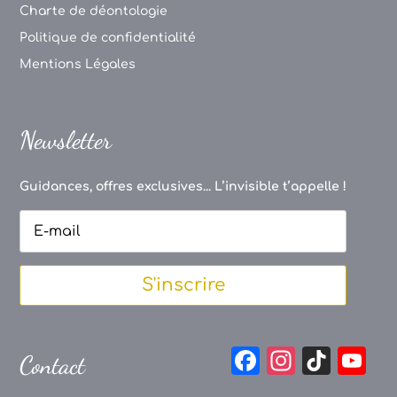
Charte de déontologie
Politique de confidentialité
Mentions Légales
Newsletter
Guidances, offres exclusives... L’invisible t’appelle !
S'inscrire
F
In
Ti
Y
Contact
a
st
k
o