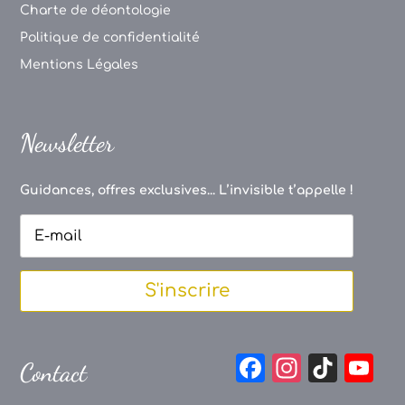
Charte de déontologie
Politique de confidentialité
Mentions Légales
Newsletter
Guidances, offres exclusives... L’invisible t’appelle !
S'inscrire
F
In
Ti
Y
Contact
a
st
k
o