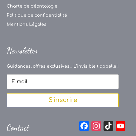
Charte de déontologie
Politique de confidentialité
Mentions Légales
Newsletter
Guidances, offres exclusives... L’invisible t’appelle !
S'inscrire
F
In
Ti
Y
Contact
a
st
k
o