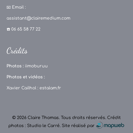
c
a
T
u
📧
Email :
e
g
o
T
assistant@clairemedium.com
b
r
k
u
☎️ 06 65 58 77 22
o
a
b
o
m
e
Crédits
k
C
h
Photos :
iimoburuu
a
Photos et vidéos :
n
Xavier Cailhol :
estalam.fr
n
el
© 2026 Claire Thomas. Tous droits réservés.
Crédit
photos : Studio le Carré
.
Site réalisé par