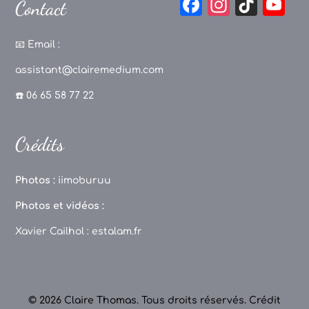
F
In
Ti
Y
Contact
a
st
k
o
c
a
T
u
📧
Email :
e
g
o
T
assistant@clairemedium.com
b
r
k
u
☎️ 06 65 58 77 22
o
a
b
o
m
e
Crédits
k
C
h
Photos :
iimoburuu
a
Photos et vidéos :
n
Xavier Cailhol :
estalam.fr
n
el
© 2026 Claire Thomas. Tous droits réservés.
Crédit