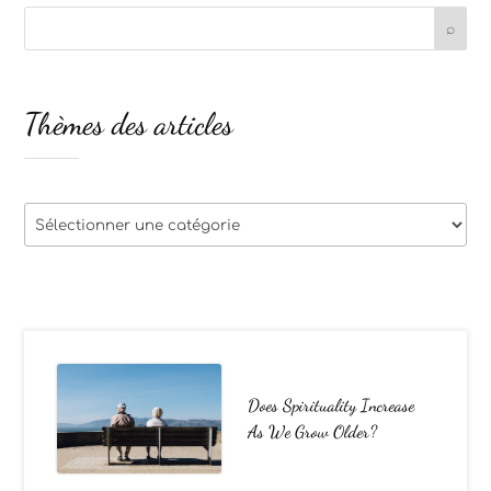
Thèmes des articles
Thèmes
des
articles
Does Spirituality Increase
As We Grow Older?