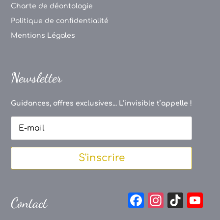
Charte de déontologie
Politique de confidentialité
Mentions Légales
Newsletter
Guidances, offres exclusives... L’invisible t’appelle !
S'inscrire
F
In
Ti
Y
Contact
a
st
k
o