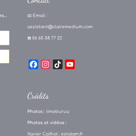
s...
📧
Email :
assistant@clairemedium.com
☎️ 06 65 58 77 22
F
In
Ti
Y
a
st
k
o
c
a
T
u
e
g
o
T
Crédits
b
r
k
u
o
a
b
Photos :
iimoburuu
o
m
e
Photos et vidéos :
k
C
Xavier Cailhol :
estalam.fr