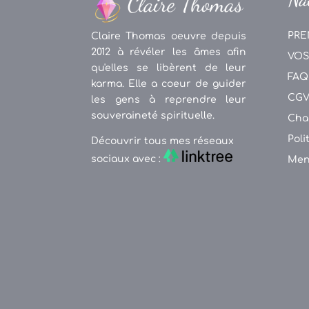
PRE
Claire Thomas oeuvre depuis
2012 à révéler les âmes afin
VOS
qu'elles se libèrent de leur
FAQ
karma. Elle a coeur de guider
CG
les gens à reprendre leur
souveraineté spirituelle.
Cha
Poli
Découvrir tous mes réseaux
sociaux avec :
Men