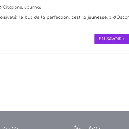
Citations
,
Journal
'oisiveté: le but de la perfection, c'est la jeunesse. » d'Osca
EN SAVOIR +
vigation
Newsletter