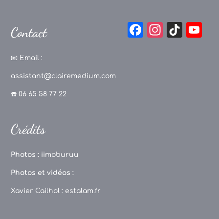
F
In
Ti
Y
Contact
a
st
k
o
c
a
T
u
📧
Email :
e
g
o
T
assistant@clairemedium.com
b
r
k
u
☎️ 06 65 58 77 22
o
a
b
o
m
e
Crédits
k
C
h
Photos :
iimoburuu
a
Photos et vidéos :
n
Xavier Cailhol :
estalam.fr
n
el