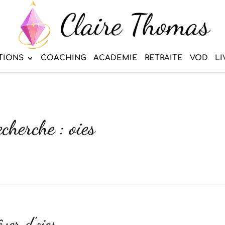
TIONS
COACHING
ACADEMIE
RETRAITE
VOD
LI
cherche : oies
êver d’oies