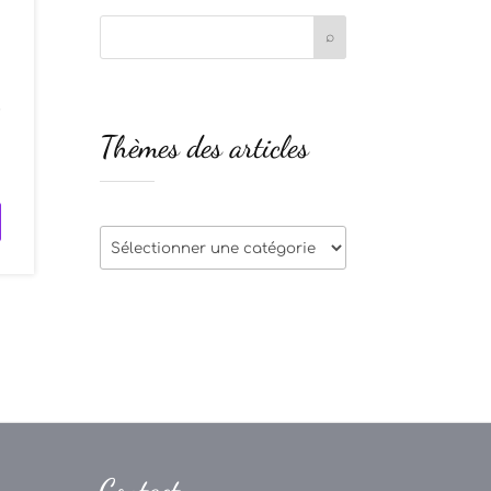
r
Thèmes des articles
n
Thèmes
des
articles
Contact