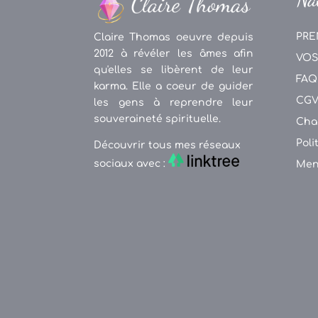
PRE
Claire Thomas oeuvre depuis
2012 à révéler les âmes afin
VOS
qu'elles se libèrent de leur
FAQ
karma. Elle a coeur de guider
CG
les gens à reprendre leur
souveraineté spirituelle.
Cha
Poli
Découvrir tous mes réseaux
sociaux avec :
Men