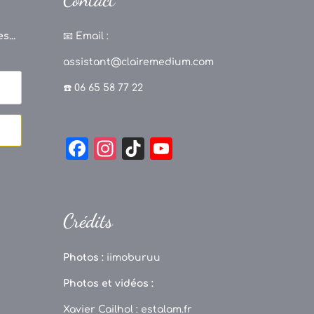
s...
📧
Email :
assistant@clairemedium.com
☎️ 06 65 58 77 22
F
In
Ti
Y
a
st
k
o
c
a
T
u
e
g
o
T
Crédits
b
r
k
u
o
a
b
Photos :
iimoburuu
o
m
e
Photos et vidéos :
k
C
Xavier Cailhol :
estalam.fr