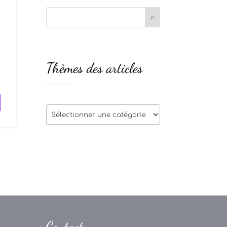
s
Thèmes des articles
e
Thèmes
des
articles
Contact