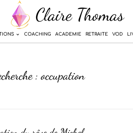
TIONS
COACHING
ACADEMIE
RETRAITE
VOD
LI
echerche : occupation
ation du rêve de Michel