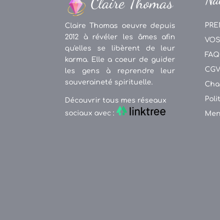
PRE
Claire Thomas oeuvre depuis
2012 à révéler les âmes afin
VOS
qu'elles se libèrent de leur
FAQ
karma. Elle a coeur de guider
CG
les gens à reprendre leur
souveraineté spirituelle.
Cha
Poli
Découvrir tous mes réseaux
sociaux avec :
Men