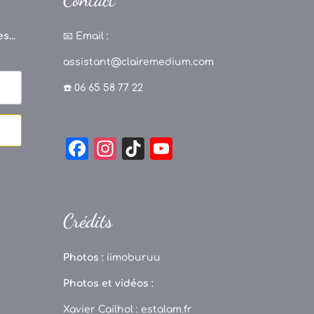
s...
📧
Email :
assistant@clairemedium.com
☎️ 06 65 58 77 22
F
In
Ti
Y
a
st
k
o
c
a
T
u
e
g
o
T
Crédits
b
r
k
u
o
a
b
Photos :
iimoburuu
o
m
e
Photos et vidéos :
k
C
Xavier Cailhol :
estalam.fr