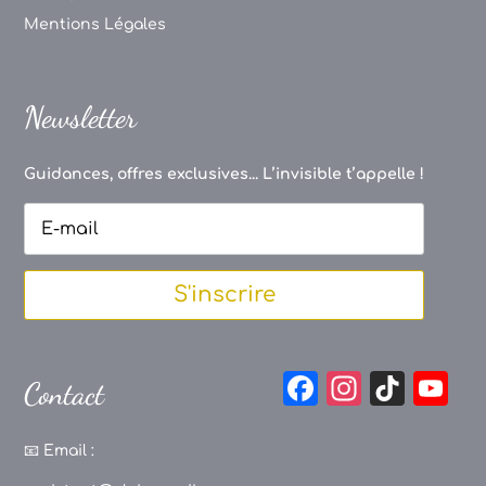
Mentions Légales
Newsletter
Guidances, offres exclusives... L’invisible t’appelle !
S'inscrire
F
In
Ti
Y
Contact
a
st
k
o
c
a
T
u
📧
Email :