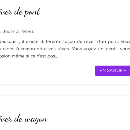
êver de pont
Journal
,
Rêves
essous..., il existe différente façon de rêver d'un pont. Voic
s aider à comprendre vos rêves. Vous voyez un pont : vou
asion même si ce n'est pas...
EN SAVOIR +
rêver de wagon