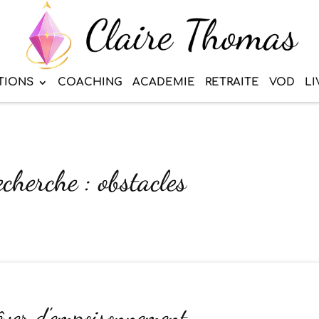
TIONS
COACHING
ACADEMIE
RETRAITE
VOD
LI
echerche : obstacles
rêver d’empoisonnement