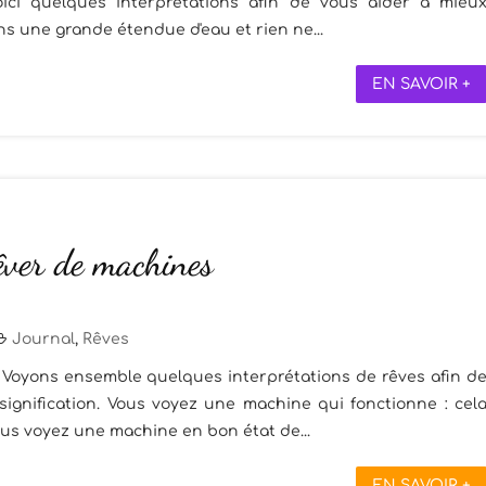
oici quelques interprétations afin de vous aider à mieu
s une grande étendue d'eau et rien ne...
EN SAVOIR +
êver de machines
Journal
,
Rêves
s. Voyons ensemble quelques interprétations de rêves afin d
ignification. Vous voyez une machine qui fonctionne : cel
us voyez une machine en bon état de...
EN SAVOIR +