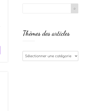
.
Thèmes des articles
s
Thèmes
des
articles