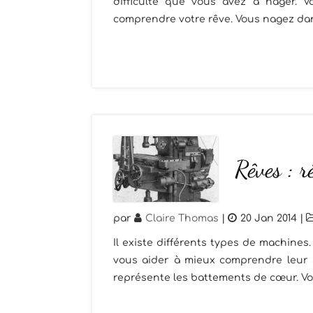
difficulté que vous avez à nager. V
comprendre votre rêve. Vous nagez dan
Rêves : r
par
Claire Thomas
|
20 Jan 2014
|
Il existe différents types de machine
vous aider à mieux comprendre leur s
représente les battements de cœur. Vo