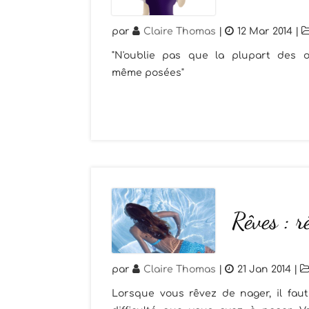
par
Claire Thomas
|
12 Mar 2014
|
"N'oublie pas que la plupart des o
même posées"
Rêves : r
par
Claire Thomas
|
21 Jan 2014
|
Lorsque vous rêvez de nager, il faut s