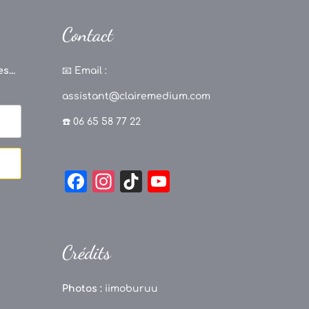
Contact
s...
📧
Email :
assistant@clairemedium.com
☎️ 06 65 58 77 22
F
In
Ti
Y
a
st
k
o
c
a
T
u
e
g
o
T
Crédits
b
r
k
u
o
a
b
Photos :
iimoburuu