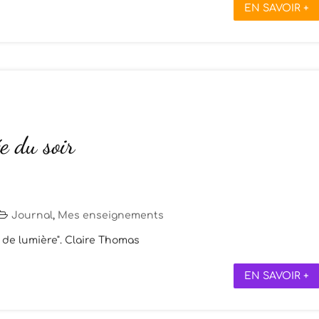
EN SAVOIR +
e du soir
Journal
,
Mes enseignements
u de lumière". Claire Thomas
EN SAVOIR +