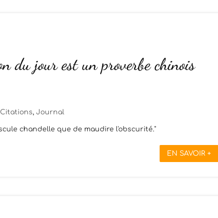
on du jour est un proverbe chinois
Citations
,
Journal
cule chandelle que de maudire l'obscurité."
EN SAVOIR +