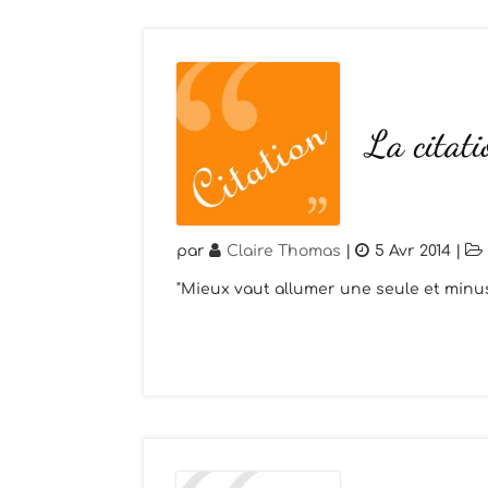
La citati
par
Claire Thomas
|
5 Avr 2014
|
"Mieux vaut allumer une seule et minus