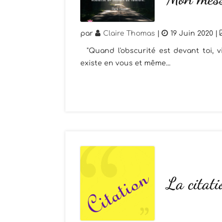
par
Claire Thomas
|
19 Juin 2020
|
"Quand l'obscurité est devant toi, 
existe en vous et même...
La citat