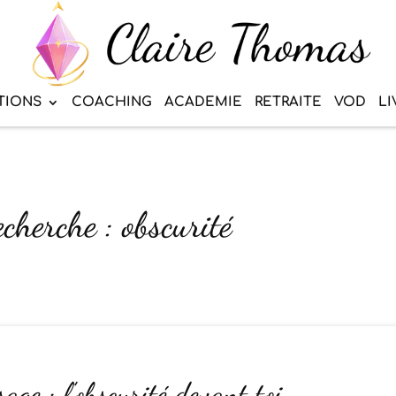
TIONS
COACHING
ACADEMIE
RETRAITE
VOD
LI
echerche : obscurité
ge : l’obscurité devant toi