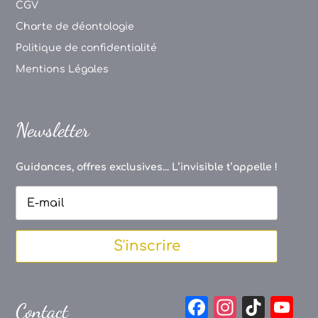
CGV
Charte de déontologie
Politique de confidentialité
Mentions Légales
Newsletter
Guidances, offres exclusives... L’invisible t’appelle !
S'inscrire
F
In
Ti
Y
Contact