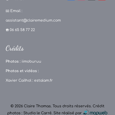
a
st
k
o
c
a
T
u
📧
Email :
e
g
o
T
assistant@clairemedium.com
b
r
k
u
☎️ 06 65 58 77 22
o
a
b
o
m
e
Crédits
k
C
h
Photos :
iimoburuu
a
Photos et vidéos :
n
Xavier Cailhol :
estalam.fr
n
el
© 2026 Claire Thomas. Tous droits réservés.
Crédit
photos : Studio le Carré
.
Site réalisé par