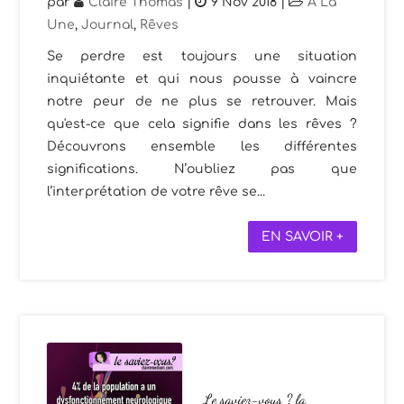
par
Claire Thomas
|
9 Nov 2018
|
A La
Une
,
Journal
,
Rêves
Se perdre est toujours une situation
inquiétante et qui nous pousse à vaincre
notre peur de ne plus se retrouver. Mais
qu'est-ce que cela signifie dans les rêves ?
Découvrons ensemble les différentes
significations. N’oubliez pas que
l’interprétation de votre rêve se...
EN SAVOIR +
Le saviez-vous ? la