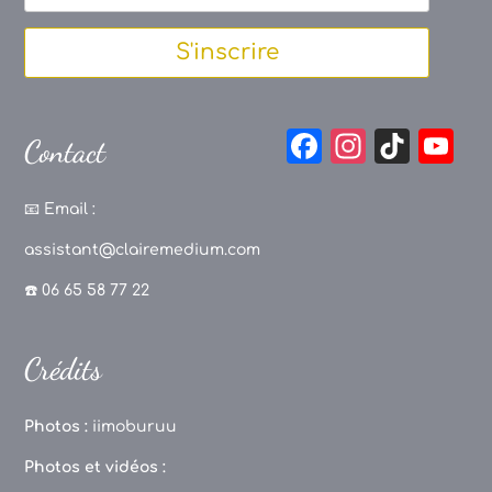
S'inscrire
F
In
Ti
Y
Contact
a
st
k
o
c
a
T
u
📧
Email :
e
g
o
T
assistant@clairemedium.com
b
r
k
u
☎️ 06 65 58 77 22
o
a
b
o
m
e
Crédits
k
C
h
Photos :
iimoburuu
a
Photos et vidéos :