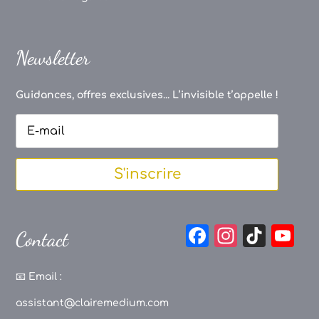
Newsletter
Guidances, offres exclusives... L’invisible t’appelle !
S'inscrire
F
In
Ti
Y
Contact
a
st
k
o
c
a
T
u
📧
Email :
e
g
o
T
assistant@clairemedium.com