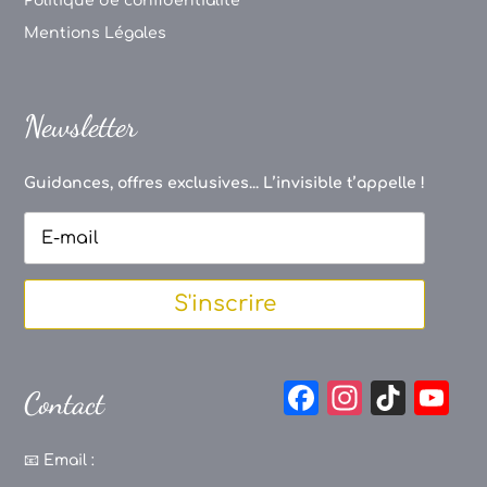
Politique de confidentialité
Mentions Légales
Newsletter
Guidances, offres exclusives... L’invisible t’appelle !
S'inscrire
F
In
Ti
Y
Contact
a
st
k
o
c
a
T
u
📧
Email :