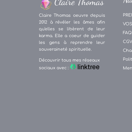
PRE
Claire Thomas oeuvre depuis
2012 à révéler les âmes afin
VOS
qu'elles se libèrent de leur
FAQ
karma. Elle a coeur de guider
CG
les gens à reprendre leur
souveraineté spirituelle.
Cha
Poli
Découvrir tous mes réseaux
sociaux avec :
Men