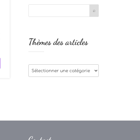
t
Thèmes des articles
r
Thèmes
des
articles
Contact