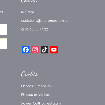
s...
📧
Email :
assistant@clairemedium.com
☎️ 06 65 58 77 22
F
In
Ti
Y
a
st
k
o
c
a
T
u
e
g
o
T
Crédits
b
r
k
u
o
a
b
Photos :
iimoburuu
o
m
e
Photos et vidéos :
k
C
Xavier Cailhol :
estalam.fr