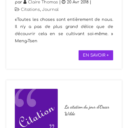
par
Claire Thomas
|
20 Avr 2018
|
Citations
,
Journal
«Toutes les choses sont entièrement de nous.
Il n'y a pas de plus grand délice que de
découvrir cela en se cultivant soi-même. »
Meng-Tsen
EN SAVOIR +
La citation du jour d’Oscar
Wilde