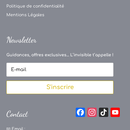
Politique de confidentialité
Mentions Légales
Newsletter
Guidances, offres exclusives... L’invisible t’appelle !
S'inscrire
F
In
Ti
Y
Contact
a
st
k
o
📧
Email :