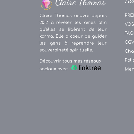
PRE
Claire Thomas oeuvre depuis
2012 à révéler les âmes afin
VOS
qu'elles se libèrent de leur
FAQ
karma. Elle a coeur de guider
CG
les gens à reprendre leur
souveraineté spirituelle.
Cha
Poli
Découvrir tous mes réseaux
sociaux avec :
Men