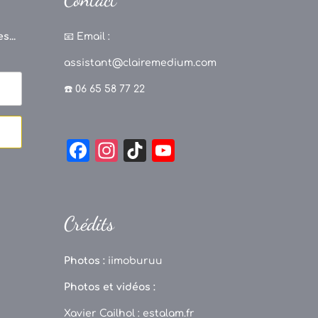
s...
📧
Email :
assistant@clairemedium.com
☎️ 06 65 58 77 22
F
In
Ti
Y
a
st
k
o
c
a
T
u
e
g
o
T
Crédits
b
r
k
u
o
a
b
Photos :
iimoburuu
o
m
e
Photos et vidéos :
k
C
Xavier Cailhol :
estalam.fr