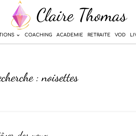
TIONS
COACHING
ACADEMIE
RETRAITE
VOD
LI
cherche : noisettes
êver des yeux