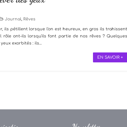
Journal
,
Rêves
r, ils pétillent lorsque l'on est heureux, en gros ils trahissen
rôle ont-ils lorsqu'ils font partie de nos rêves ? Quelque
eux exorbités : ils...
EN SAVOIR +
vigation
Newsletter