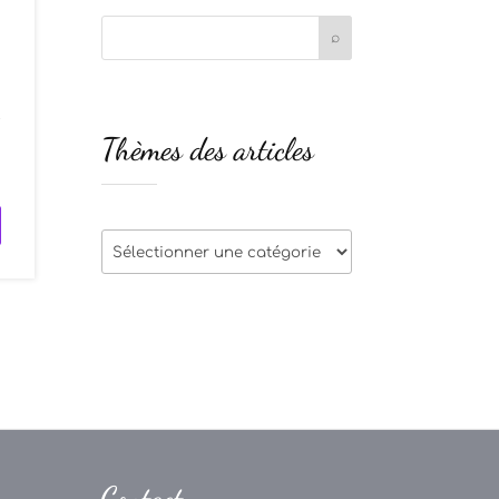
t
Thèmes des articles
s
Thèmes
des
articles
Contact