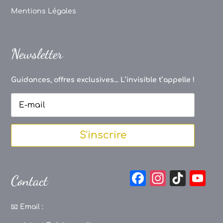
Mentions Légales
Newsletter
Guidances, offres exclusives... L’invisible t’appelle !
S'inscrire
F
In
Ti
Y
Contact
a
st
k
o
c
a
T
u
📧
Email :