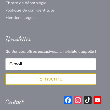
Charte de déontologie
Politique de confidentialité
Mentions Légales
Newsletter
Guidances, offres exclusives... L’invisible t’appelle !
S'inscrire
F
In
Ti
Y
Contact
a
st
k
o