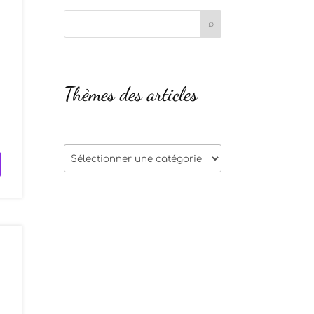
Thèmes des articles
s
s
Thèmes
des
articles