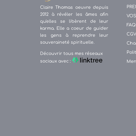
PRE
Claire Thomas oeuvre depuis
2012 à révéler les âmes afin
VOS
qu'elles se libèrent de leur
FAQ
karma. Elle a coeur de guider
CG
les gens à reprendre leur
souveraineté spirituelle.
Cha
Poli
Découvrir tous mes réseaux
sociaux avec :
Men