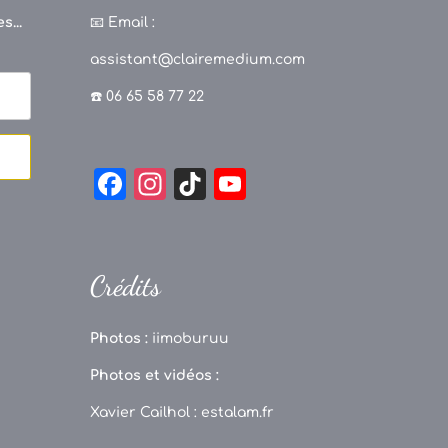
s...
📧
Email :
assistant@clairemedium.com
☎️ 06 65 58 77 22
F
In
Ti
Y
a
st
k
o
c
a
T
u
e
g
o
T
Crédits
b
r
k
u
o
a
b
Photos :
iimoburuu
o
m
e
Photos et vidéos :
k
C
Xavier Cailhol :
estalam.fr
h