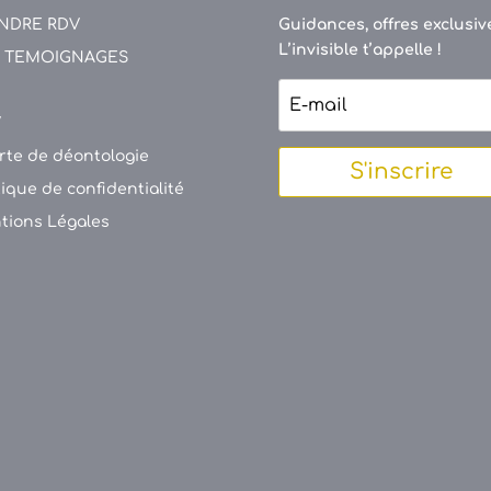
NDRE RDV
Guidances, offres exclusive
L’invisible t’appelle !
 TEMOIGNAGES
V
rte de déontologie
S'inscrire
tique de confidentialité
tions Légales