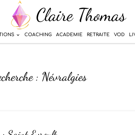
TIONS
COACHING
ACADEMIE
RETRAITE
VOD
LI
echerche : Névralgies
 : Saint Evroult