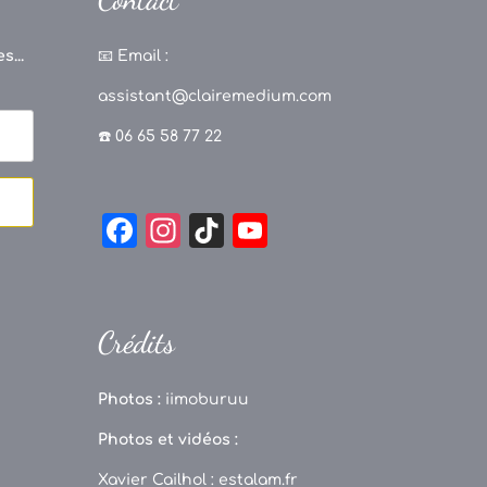
s...
📧
Email :
assistant@clairemedium.com
☎️ 06 65 58 77 22
F
In
Ti
Y
a
st
k
o
c
a
T
u
e
g
o
T
Crédits
b
r
k
u
o
a
b
Photos :
iimoburuu
o
m
e
Photos et vidéos :
k
C
Xavier Cailhol :
estalam.fr