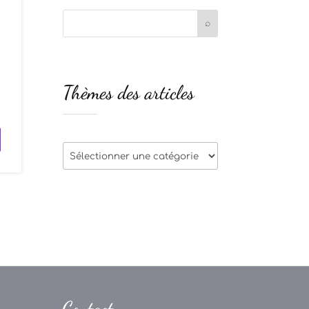
s
Thèmes des articles
e
Thèmes
des
articles
Contact