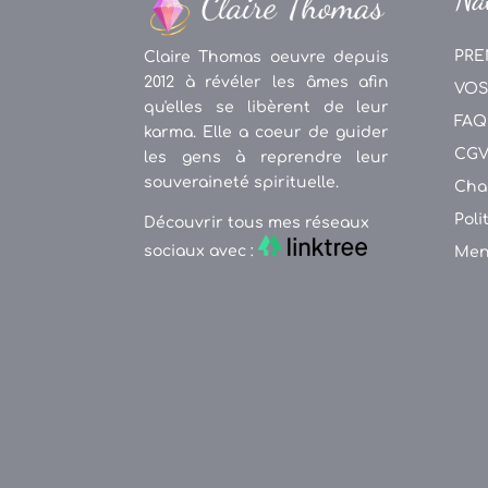
PRE
Claire Thomas oeuvre depuis
2012 à révéler les âmes afin
VOS
qu'elles se libèrent de leur
FAQ
karma. Elle a coeur de guider
CG
les gens à reprendre leur
souveraineté spirituelle.
Cha
Poli
Découvrir tous mes réseaux
sociaux avec :
Men