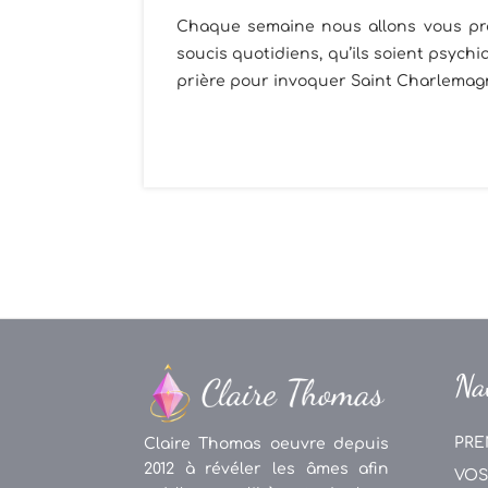
Chaque semaine nous allons vous pro
soucis quotidiens, qu’ils soient psyc
prière pour invoquer Saint Charlemagne
Na
PRE
Claire Thomas oeuvre depuis
2012 à révéler les âmes afin
VOS