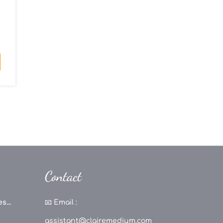
s
e
Contact
s...
📧
Email :
assistant@clairemedium.com