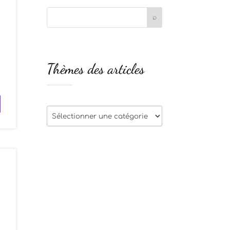
s
Thèmes des articles
t
Thèmes
des
articles