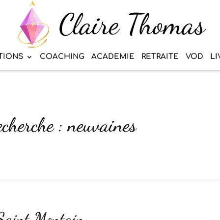
TIONS
COACHING
ACADEMIE
RETRAITE
VOD
LI
echerche : neuvaines
 Saint Montain