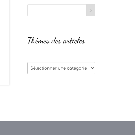
Thèmes des articles
s
,
Thèmes
des
articles