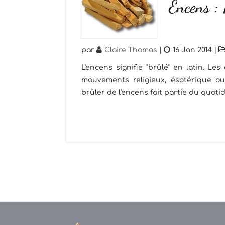
Encens :
par
Claire Thomas
|
16 Jan 2014
|
L'encens signifie "brûlé" en latin. Le
mouvements religieux, ésotérique ou
brûler de l'encens fait partie du quotid