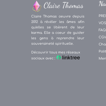
Na
PRE
Claire Thomas oeuvre depuis
2012 à révéler les âmes afin
VOS
qu'elles se libèrent de leur
FAQ
karma. Elle a coeur de guider
CG
les gens à reprendre leur
souveraineté spirituelle.
Cha
Poli
Découvrir tous mes réseaux
sociaux avec :
Men