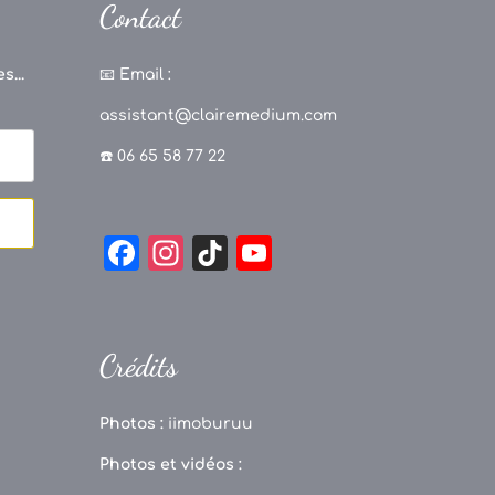
Contact
s...
📧
Email :
assistant@clairemedium.com
☎️ 06 65 58 77 22
F
In
Ti
Y
a
st
k
o
c
a
T
u
e
g
o
T
Crédits
b
r
k
u
o
a
b
Photos :
iimoburuu
o
m
e
Photos et vidéos :