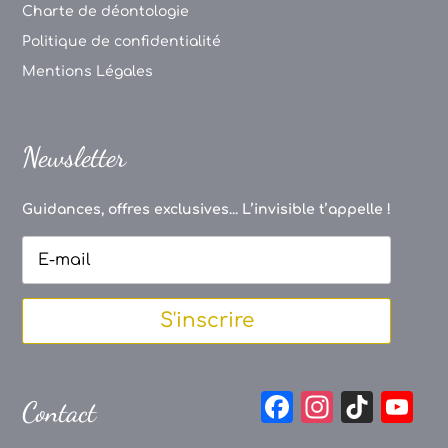
Charte de déontologie
Politique de confidentialité
Mentions Légales
Newsletter
Guidances, offres exclusives... L’invisible t’appelle !
S'inscrire
F
In
Ti
Y
Contact
a
st
k
o