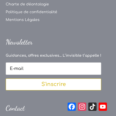
Charte de déontologie
Politique de confidentialité
Mentions Légales
Newsletter
Guidances, offres exclusives... L’invisible t’appelle !
S'inscrire
F
In
Ti
Y
Contact
a
st
k
o