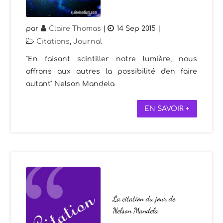
par
Claire Thomas
|
14 Sep 2015
|
Citations
,
Journal
"En faisant scintiller notre lumière, nous
offrons aux autres la possibilité d'en faire
autant" Nelson Mandela
EN SAVOIR +
La citation du jour de
Nelson Mandela