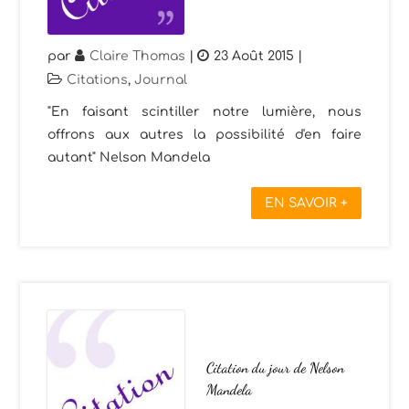
par
Claire Thomas
|
23 Août 2015
|
Citations
,
Journal
"En faisant scintiller notre lumière, nous
offrons aux autres la possibilité d'en faire
autant" Nelson Mandela
EN SAVOIR +
Citation du jour de Nelson
Mandela