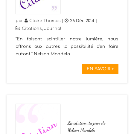
par
Claire Thomas
|
26 Déc 2014
|
Citations
,
Journal
"En faisant scintiller notre lumière, nous
offrons aux autres la possibilité d'en faire
autant." Nelson Mandela
EN SAVOIR +
La citation du jour de
Nelson Mandela