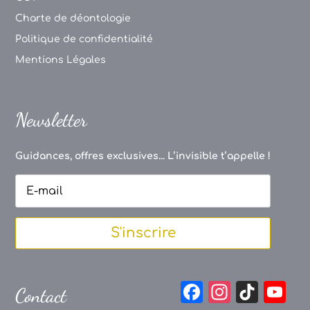
Charte de déontologie
Politique de confidentialité
Mentions Légales
Newsletter
Guidances, offres exclusives... L’invisible t’appelle !
S'inscrire
F
In
Ti
Y
Contact