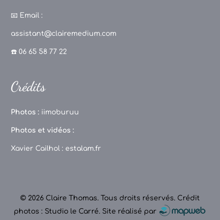
a
st
k
o
c
a
T
u
📧
Email :
e
g
o
T
assistant@clairemedium.com
b
r
k
u
☎️ 06 65 58 77 22
o
a
b
o
m
e
Crédits
k
C
h
Photos :
iimoburuu
a
Photos et vidéos :
n
Xavier Cailhol :
estalam.fr
n
el
© 2026 Claire Thomas. Tous droits réservés.
Crédit
photos : Studio le Carré
.
Site réalisé par