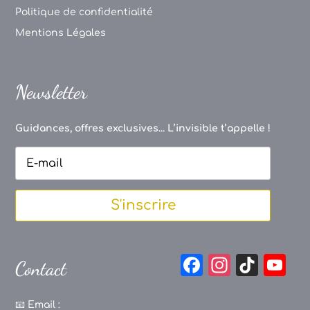
Politique de confidentialité
Mentions Légales
Newsletter
Guidances, offres exclusives... L’invisible t’appelle !
S'inscrire
F
In
Ti
Y
Contact
a
st
k
o
c
a
T
u
📧
Email :