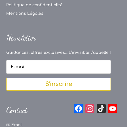
Politique de confidentialité
Mentions Légales
Newsletter
Guidances, offres exclusives... L’invisible t’appelle !
S'inscrire
F
In
Ti
Y
Contact
a
st
k
o
c
a
T
u
📧
Email :