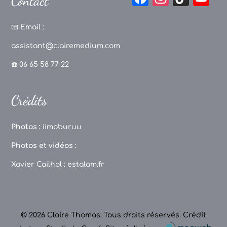
Contact
a
st
k
o
c
a
T
u
📧
Email :
e
g
o
T
assistant@clairemedium.com
b
r
k
u
☎️ 06 65 58 77 22
o
a
b
o
m
e
Crédits
k
C
h
Photos :
iimoburuu
a
Photos et vidéos :
n
Xavier Cailhol :
estalam.fr
n
el
© 2026 Claire Thomas. Tous droits réservés.
Crédit