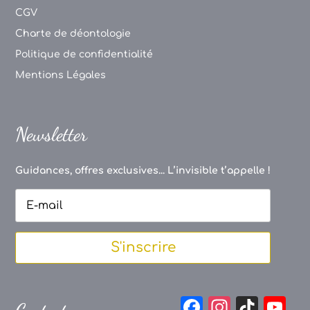
CGV
Charte de déontologie
Politique de confidentialité
Mentions Légales
Newsletter
Guidances, offres exclusives... L’invisible t’appelle !
S'inscrire
F
In
Ti
Y