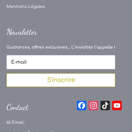
Mentions Légales
Newsletter
Guidances, offres exclusives... L’invisible t’appelle !
S'inscrire
F
In
Ti
Y
Contact
a
st
k
o
c
a
T
u
📧
Email :