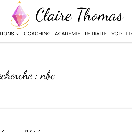
TIONS
COACHING
ACADEMIE
RETRAITE
VOD
LI
echerche : nbc