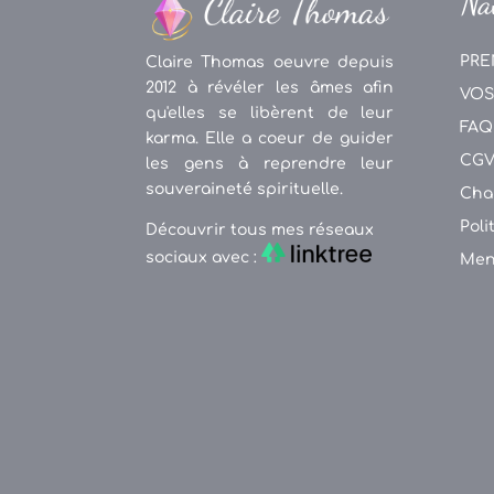
Na
PRE
Claire Thomas oeuvre depuis
2012 à révéler les âmes afin
VOS
qu'elles se libèrent de leur
FAQ
karma. Elle a coeur de guider
CG
les gens à reprendre leur
souveraineté spirituelle.
Cha
Poli
Découvrir tous mes réseaux
sociaux avec :
Men