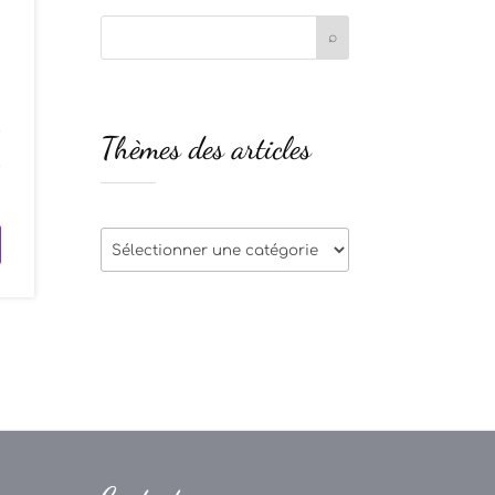
r
Thèmes des articles
:
Thèmes
des
articles