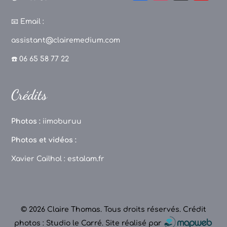
a
st
k
o
c
a
T
u
📧
Email :
e
g
o
T
assistant@clairemedium.com
b
r
k
u
☎️ 06 65 58 77 22
o
a
b
o
m
e
Crédits
k
C
h
Photos :
iimoburuu
a
Photos et vidéos :
n
Xavier Cailhol :
estalam.fr
n
el
© 2026 Claire Thomas. Tous droits réservés.
Crédit
photos : Studio le Carré
.
Site réalisé par