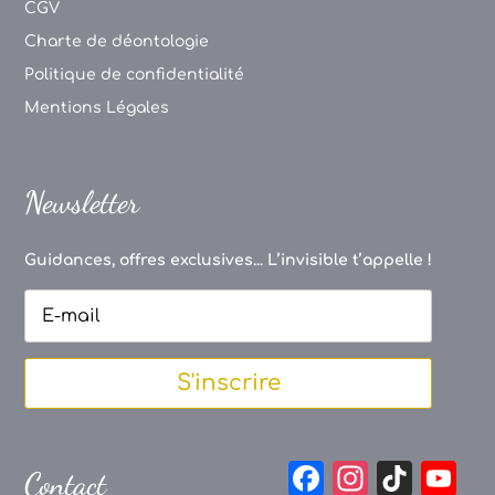
CGV
Charte de déontologie
Politique de confidentialité
Mentions Légales
Newsletter
Guidances, offres exclusives... L’invisible t’appelle !
S'inscrire
F
In
Ti
Y
Contact