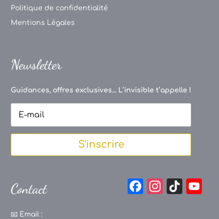
Politique de confidentialité
Mentions Légales
Newsletter
Guidances, offres exclusives... L’invisible t’appelle !
S'inscrire
F
In
Ti
Y
Contact
a
st
k
o
c
a
T
u
📧
Email :