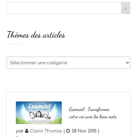
Thèmes des articles
Thèmes
des
articles
Essenciel : Transformer
votre vie avec les bons mots
par
Claire Thomas
|
28 Nov 2015
|