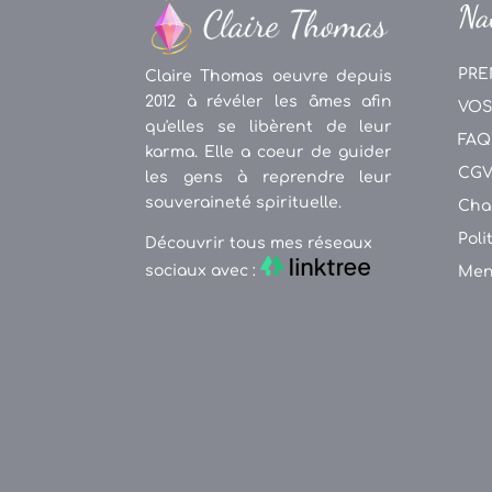
Na
PRE
Claire Thomas oeuvre depuis
2012 à révéler les âmes afin
VOS
qu'elles se libèrent de leur
FAQ
karma. Elle a coeur de guider
CG
les gens à reprendre leur
souveraineté spirituelle.
Cha
Poli
Découvrir tous mes réseaux
sociaux avec :
Men