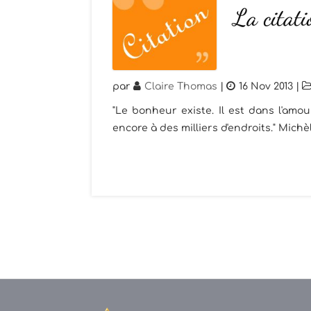
La citat
par
Claire Thomas
|
16 Nov 2013
|
"Le bonheur existe. Il est dans l'amour,
encore à des milliers d'endroits." Mic