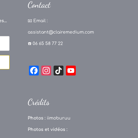
Contact
s...
📧
Email :
assistant@clairemedium.com
☎️ 06 65 58 77 22
F
In
Ti
Y
a
st
k
o
c
a
T
u
e
g
o
T
Crédits
b
r
k
u
o
a
b
Photos :
iimoburuu
o
m
e
Photos et vidéos :