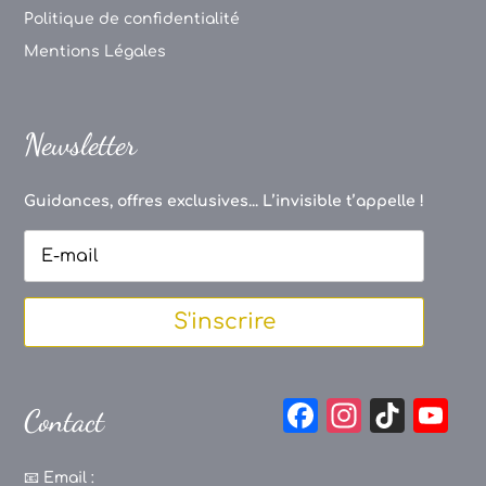
Politique de confidentialité
Mentions Légales
Newsletter
Guidances, offres exclusives... L’invisible t’appelle !
S'inscrire
F
In
Ti
Y
Contact
a
st
k
o
c
a
T
u
📧
Email :