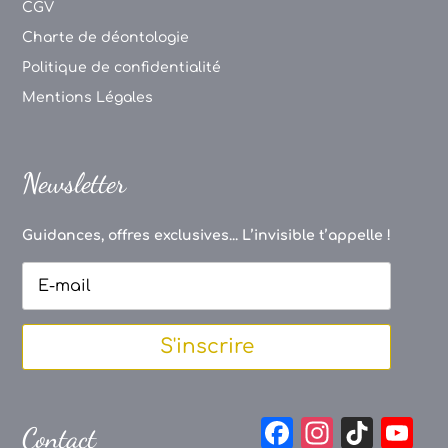
CGV
Charte de déontologie
Politique de confidentialité
Mentions Légales
Newsletter
Guidances, offres exclusives... L’invisible t’appelle !
S'inscrire
F
In
Ti
Y
Contact