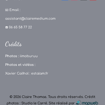
a
st
k
o
c
a
T
u
📧
Email :
e
g
o
T
assistant@clairemedium.com
b
r
k
u
☎️ 06 65 58 77 22
o
a
b
o
m
e
Crédits
k
C
h
Photos :
iimoburuu
a
Photos et vidéos :
n
Xavier Cailhol :
estalam.fr
n
el
© 2026 Claire Thomas. Tous droits réservés.
Crédit
photos : Studio le Carré
.
Site réalisé par