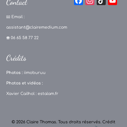
F
In
Ti
Y
Contact
a
st
k
o
c
a
T
u
📧
Email :
e
g
o
T
assistant@clairemedium.com
b
r
k
u
☎️ 06 65 58 77 22
o
a
b
o
m
e
Crédits
k
C
h
Photos :
iimoburuu
a
Photos et vidéos :
n
Xavier Cailhol :
estalam.fr
n
el
© 2026 Claire Thomas. Tous droits réservés.
Crédit