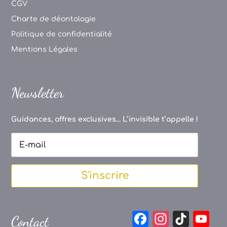
CGV
Charte de déontologie
Politique de confidentialité
Mentions Légales
Newsletter
Guidances, offres exclusives... L’invisible t’appelle !
S'inscrire
F
In
Ti
Y
Contact