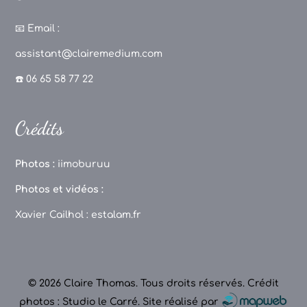
a
st
k
o
c
a
T
u
📧
Email :
e
g
o
T
assistant@clairemedium.com
b
r
k
u
☎️ 06 65 58 77 22
o
a
b
o
m
e
Crédits
k
C
h
Photos :
iimoburuu
a
Photos et vidéos :
n
Xavier Cailhol :
estalam.fr
n
el
© 2026 Claire Thomas. Tous droits réservés.
Crédit
photos : Studio le Carré
.
Site réalisé par