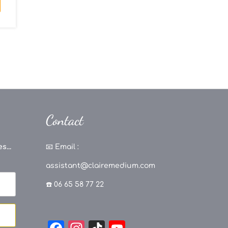
Contact
s...
📧
Email :
assistant@clairemedium.com
☎️ 06 65 58 77 22