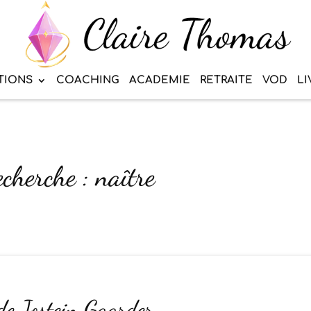
TIONS
COACHING
ACADEMIE
RETRAITE
VOD
LI
echerche : naître
de Jostein Gaarder