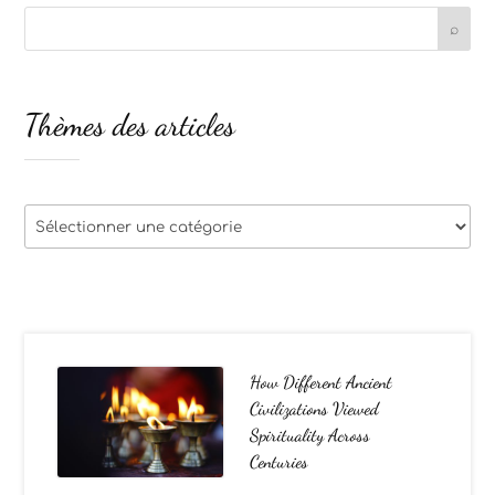
Thèmes des articles
Thèmes
des
articles
How Different Ancient
Civilizations Viewed
Spirituality Across
Centuries