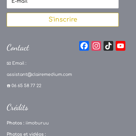
S'inscrire
F
In
Ti
Y
Contact
a
st
k
o
c
a
T
u
📧
Email :
e
g
o
T
assistant@clairemedium.com
b
r
k
u
☎️ 06 65 58 77 22
o
a
b
o
m
e
Crédits
k
C
h
Photos :
iimoburuu
a
Photos et vidéos :