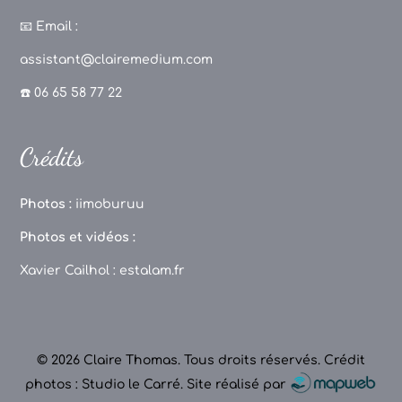
a
st
k
o
c
a
T
u
📧
Email :
e
g
o
T
assistant@clairemedium.com
b
r
k
u
☎️ 06 65 58 77 22
o
a
b
o
m
e
Crédits
k
C
h
Photos :
iimoburuu
a
Photos et vidéos :
n
Xavier Cailhol :
estalam.fr
n
el
© 2026 Claire Thomas. Tous droits réservés.
Crédit
photos : Studio le Carré
.
Site réalisé par