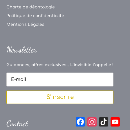
Charte de déontologie
Politique de confidentialité
Mentions Légales
Newsletter
Guidances, offres exclusives... L’invisible t’appelle !
S'inscrire
F
In
Ti
Y
Contact