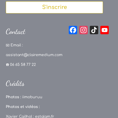
S'inscrire
F
In
Ti
Y
Contact
a
st
k
o
c
a
T
u
📧
Email :
e
g
o
T
assistant@clairemedium.com
b
r
k
u
☎️ 06 65 58 77 22
o
a
b
o
m
e
Crédits
k
C
h
Photos :
iimoburuu
a
Photos et vidéos :
n
Xavier Cailhol :
estalam.fr