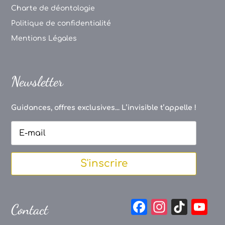
Charte de déontologie
Politique de confidentialité
Mentions Légales
Newsletter
Guidances, offres exclusives... L’invisible t’appelle !
S'inscrire
F
In
Ti
Y
Contact
a
st
k
o