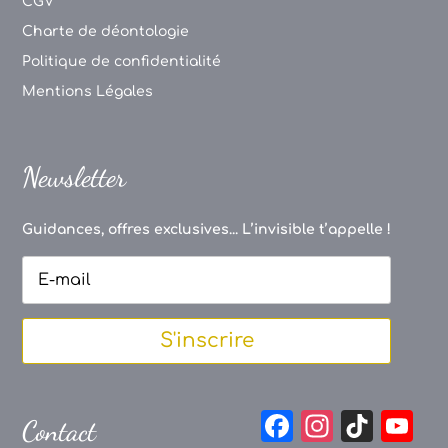
CGV
Charte de déontologie
Politique de confidentialité
Mentions Légales
Newsletter
Guidances, offres exclusives... L’invisible t’appelle !
S'inscrire
F
In
Ti
Y
Contact