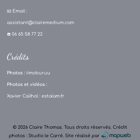
a
st
k
o
c
a
T
u
📧
Email :
e
g
o
T
assistant@clairemedium.com
b
r
k
u
☎️ 06 65 58 77 22
o
a
b
o
m
e
Crédits
k
C
h
Photos :
iimoburuu
a
Photos et vidéos :
n
Xavier Cailhol :
estalam.fr
n
el
© 2026 Claire Thomas. Tous droits réservés.
Crédit
photos : Studio le Carré
.
Site réalisé par