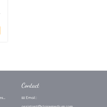
s
,
Contact
s...
📧
Email :
assistant@clairemedium.com