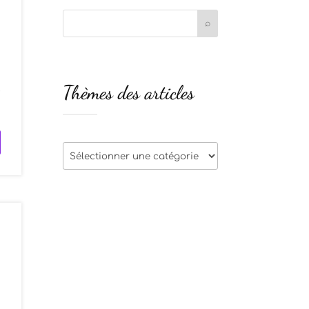
s
Thèmes des articles
e
Thèmes
des
articles