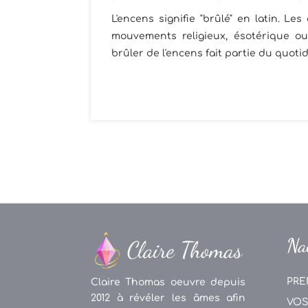
L'encens signifie "brûlé" en latin. Le
mouvements religieux, ésotérique ou
brûler de l'encens fait partie du quotid
Na
PRE
Claire Thomas oeuvre depuis
2012 à révéler les âmes afin
VOS