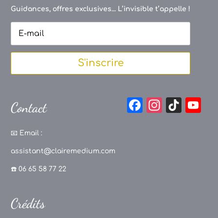
Guidances, offres exclusives... L’invisible t’appelle !
S'inscrire
F
In
Ti
Y
Contact
a
st
k
o
c
a
T
u
📧
Email :
e
g
o
T
assistant@clairemedium.com
b
r
k
u
☎️ 06 65 58 77 22
o
a
b
o
m
e
Crédits
k
C