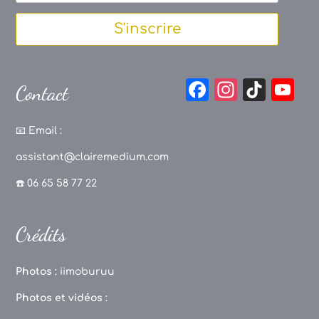
S'inscrire
F
In
Ti
Y
Contact
a
st
k
o
c
a
T
u
📧
Email :
e
g
o
T
assistant@clairemedium.com
b
r
k
u
☎️ 06 65 58 77 22
o
a
b
o
m
e
Crédits
k
C
h
Photos :
iimoburuu
a
Photos et vidéos :
n